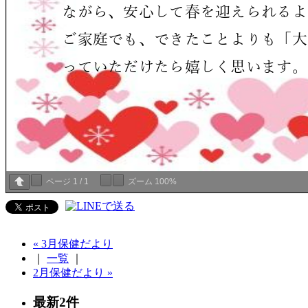
ページ
1
/
1
ズーム
100%
« 3月保健だより
｜
一覧
｜
2月保健だより »
最新2件