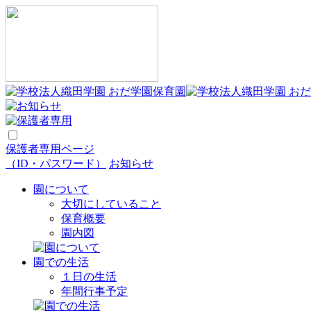
保護者専用ページ
（ID・パスワード）
お知らせ
園について
大切にしていること
保育概要
園内図
園での生活
１日の生活
年間行事予定