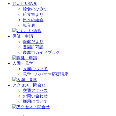
おいしい給食
給食のひみつ
給食室より
日々の給食
献立表
保健・申請
保健だより
登園許可証
多摩市ガイドブック
入園・見学
入園について
見学・パパママ応援講座
アクセス・問合せ
交通アクセス
お問い合わせ
採用について