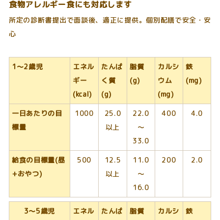
食物アレルギー食にも対応します
所定の診断書提出で面談後、適正に提供。個別配膳で安全・安
心
1～2歳児
エネル
たんぱ
脂質
カルシ
鉄
ギー
く質
(g)
ウム
(mg)
(kcal)
(g)
(mg)
一日あたりの目
1000
25.0
22.0
400
4.0
標量
以上
～
33.0
給食の目標量(昼
500
12.5
11.0
200
2.0
+おやつ)
以上
～
16.0
3～5歳児
エネル
たんぱ
脂質
カルシ
鉄